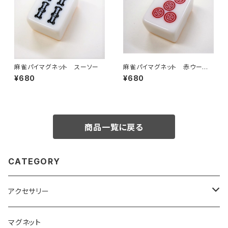
麻雀パイマグネット スーソー
麻雀パイマグネット 赤ウーピ
ン
¥680
¥680
商品一覧に戻る
CATEGORY
アクセサリー
キーホルダー
マグネット