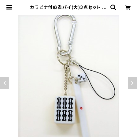
カラビナ付麻雀パイ(大)3点セット キ
ーホルダー 【ローソー】 | ジャン
屋どっとこむ ONLINE SHOP