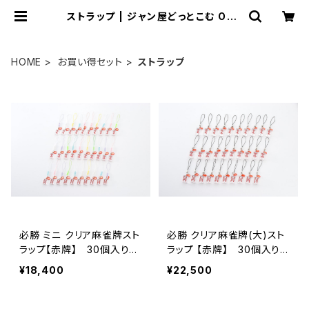
ストラップ | ジャン屋どっとこむ ONL
INE SHOP
HOME
お買い得セット
ストラップ
必勝 ミニ クリア麻雀牌スト
必勝 クリア麻雀牌(大)スト
ラップ【赤牌】 30個入りセ
ラップ 【赤牌】 30個入りセ
ット 【コード：JA-6313】
ット 【コード：JA-6312】
¥18,400
¥22,500