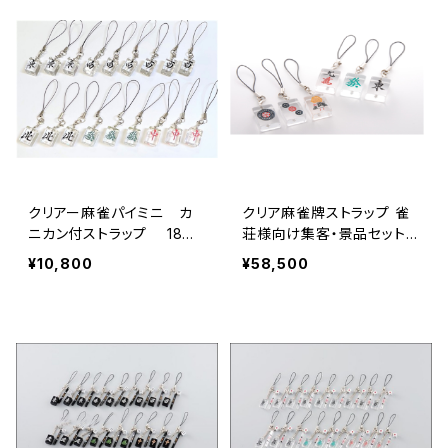
クリアー麻雀パイミニ カ
クリア麻雀牌ストラップ 雀
ニカン付ストラップ 18個
荘様向け集客・景品セット 1
入り 【JＡ-6175】
00個入り 【コード：c-jset
¥10,800
¥58,500
100】