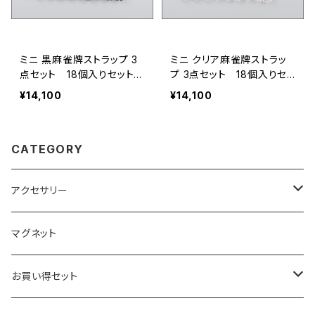
ミニ 黒麻雀牌ストラップ 3
ミニ クリア麻雀牌ストラッ
点セット 18個入りセット
プ 3点セット 18個入りセッ
【コード：JA-6249 】
ト 【コード：JA-6250】
¥14,100
¥14,100
CATEGORY
アクセサリー
キーホルダー
マグネット
ベーシック
ストラップ
お買い得セット
クリアー