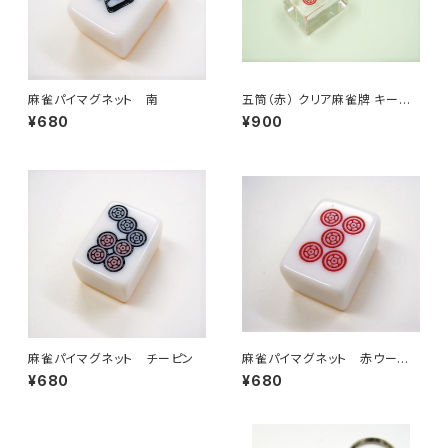
麻雀パイマグネット 南
五筒（赤） クリア麻雀牌 キーホ
ルダー
¥680
¥900
麻雀パイマグネット チーピン
麻雀パイマグネット 赤ウーピ
ン
¥680
¥680