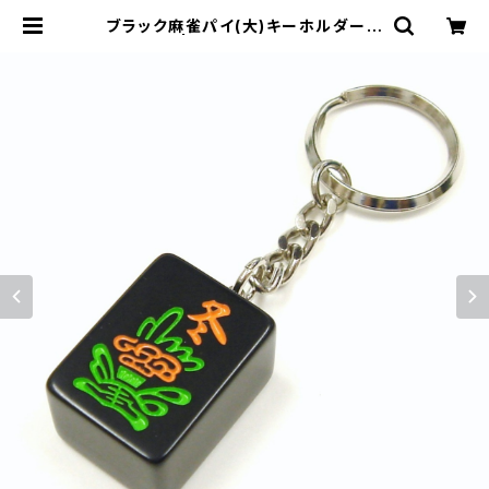
ブラック麻雀パイ(大)キーホルダー
花牌 冬 | ジャン屋どっとこむ ONLI
NE SHOP