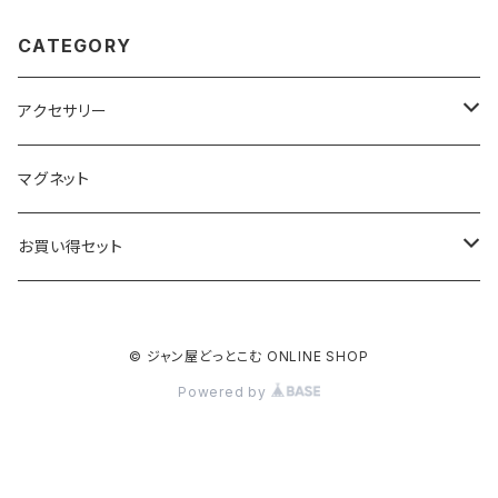
CATEGORY
アクセサリー
キーホルダー
マグネット
ベーシック
ストラップ
お買い得セット
クリアー
ベーシック
根付
キーホルダー
© ジャン屋どっとこむ ONLINE SHOP
ブラック
クリアー
ベーシック
ベーシック
ストラップ
Powered by
ブラック
クリアー
クリアー
クリアー
根付