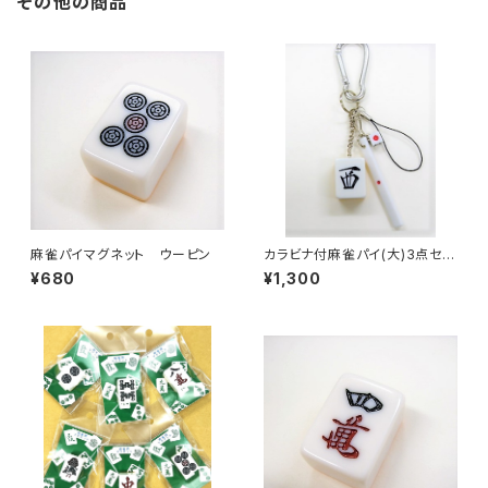
その他の商品
麻雀パイマグネット ウーピン
カラビナ付麻雀パイ(大)3点セッ
ト キーホルダー 【西】
¥680
¥1,300