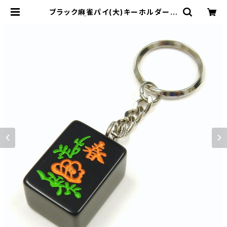
ブラック麻雀パイ(大)キーホルダー
花牌 春 | ジャン屋どっとこむ ONLI
NE SHOP