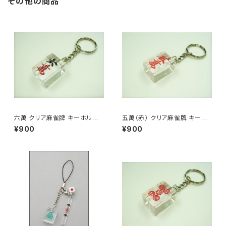
その他の商品
六萬 クリア麻雀牌 キーホルダ
五萬（赤） クリア麻雀牌 キーホ
ー
ルダー
¥900
¥900