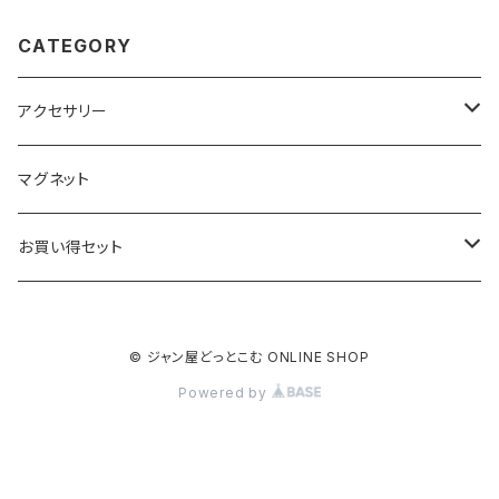
CATEGORY
アクセサリー
キーホルダー
マグネット
ベーシック
ストラップ
お買い得セット
クリアー
ベーシック
根付
キーホルダー
© ジャン屋どっとこむ ONLINE SHOP
ブラック
クリアー
ベーシック
ベーシック
ストラップ
Powered by
ブラック
クリアー
クリアー
クリアー
根付