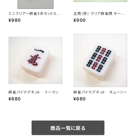
ミニクリアー麻雀3点セットスト
五筒（赤） クリア麻雀牌 キーホ
ラップ 発
ルダー
¥980
¥900
麻雀パイマグネット イーマン
麻雀パイマグネット キューソー
¥680
¥680
商品一覧に戻る