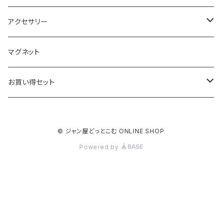
アクセサリー
キーホルダー
マグネット
ベーシック
ストラップ
お買い得セット
クリアー
ベーシック
根付
キーホルダー
© ジャン屋どっとこむ ONLINE SHOP
ブラック
クリアー
ベーシック
ベーシック
ストラップ
Powered by
ブラック
クリアー
クリアー
クリアー
根付
ブラック
ブラック
ブラック
ベーシック
マグネット