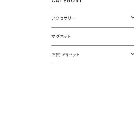
CATEGORY
アクセサリー
キーホルダー
マグネット
ベーシック
ストラップ
お買い得セット
クリアー
ベーシック
根付
キーホルダー
ブラック
クリアー
ベーシック
ベーシック
ストラップ
ブラック
クリアー
クリアー
クリアー
根付
ブラック
ブラック
ブラック
ベーシック
マグネット