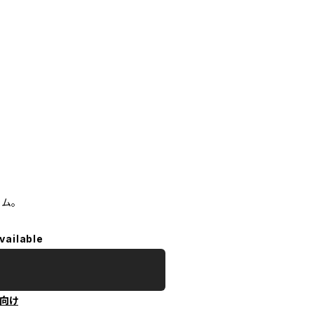
ム。
vailable
向け