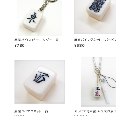
麻雀パイ(大)キーホルダー 東
麻雀パイマグネット パーピ
¥780
¥680
麻雀パイマグネット 西
カラビナ付麻雀パイ(大)3点
ト 【サンマン】