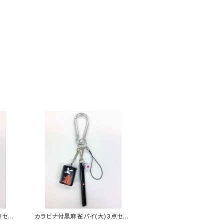
点セッ
カラビナ付黒麻雀パイ(大)3点セッ
ト キーホルダー【チーマン】