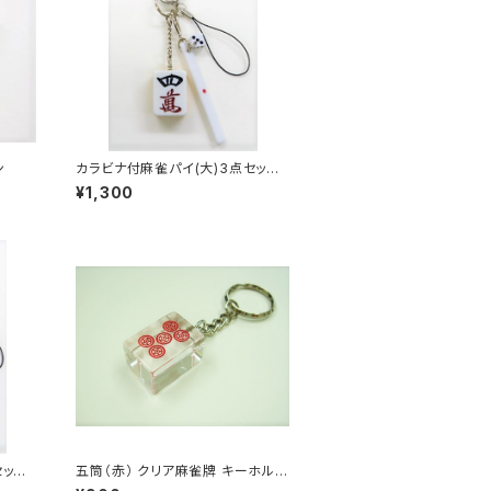
ン
カラビナ付麻雀パイ(大)3点セッ
ト 【スーマン】
¥1,300
セッ
五筒（赤） クリア麻雀牌 キーホルダ
ー