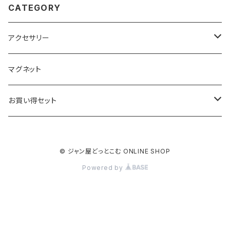
CATEGORY
アクセサリー
キーホルダー
マグネット
ベーシック
ストラップ
お買い得セット
クリアー
ベーシック
根付
キーホルダー
© ジャン屋どっとこむ ONLINE SHOP
ブラック
クリアー
ベーシック
ベーシック
ストラップ
Powered by
ブラック
クリアー
クリアー
クリアー
根付
ブラック
ブラック
ブラック
ベーシック
マグネット