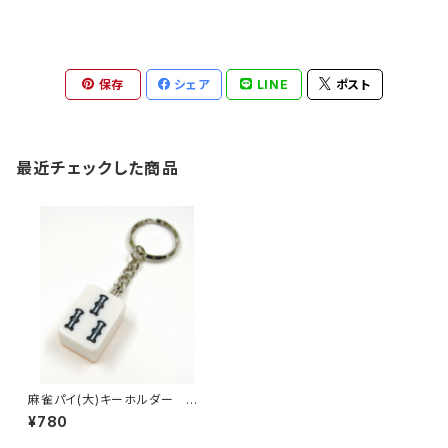
保存
シェア
LINE
ポスト
最近チェックした商品
麻雀パイ(大)キーホルダー サ
ンゾー
¥780