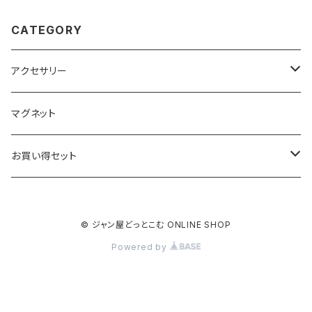
CATEGORY
アクセサリー
キーホルダー
マグネット
ベーシック
ストラップ
お買い得セット
クリアー
ベーシック
根付
キーホルダー
© ジャン屋どっとこむ ONLINE SHOP
ブラック
クリアー
ベーシック
ベーシック
ストラップ
Powered by
ブラック
クリアー
クリアー
クリアー
根付