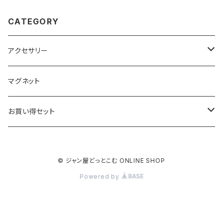
CATEGORY
アクセサリー
キーホルダー
マグネット
ベーシック
ストラップ
お買い得セット
クリアー
ベーシック
根付
キーホルダー
© ジャン屋どっとこむ ONLINE SHOP
ブラック
クリアー
ベーシック
ベーシック
ストラップ
Powered by
ブラック
クリアー
クリアー
クリアー
根付