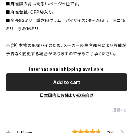
■麻雀牌の背は明るいベージュ色です。
■麻雀台紙・OPP袋入り。
■全長83ミリ 重さ16グラム パイサイズ：タテ26ミリ ヨコ19
ミリ 厚み16ミリ
※(注）本物の麻雀パイのため、メーカーの生産都合により牌種が
予告なく変更する場合がありますので予めご了承ください。
International shipping available
Add to cart
日本国内にお住まいの方向け
通報する
レビュー
(35)