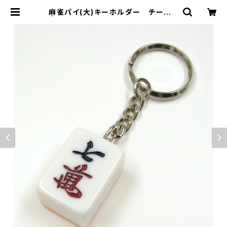
麻雀パイ(大)キーホルダー チーマン
| ジャン屋どっとこむ ONLINE SHO
P