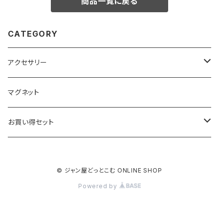
商品一覧に戻る
CATEGORY
アクセサリー
キーホルダー
マグネット
ベーシック
ストラップ
お買い得セット
クリアー
ベーシック
根付
キーホルダー
© ジャン屋どっとこむ ONLINE SHOP
ブラック
クリアー
ベーシック
ベーシック
ストラップ
Powered by
ブラック
クリアー
クリアー
クリアー
根付