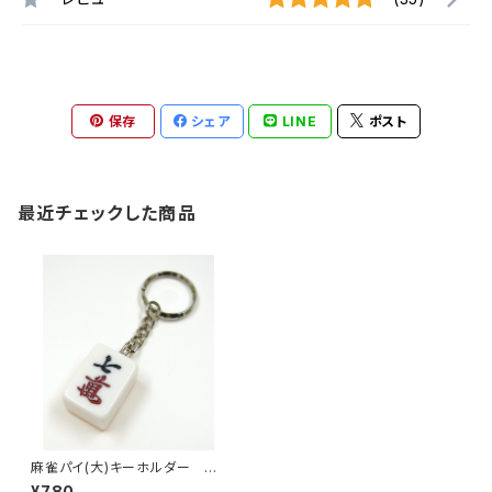
保存
シェア
LINE
ポスト
最近チェックした商品
麻雀パイ(大)キーホルダー チ
ーマン
¥780