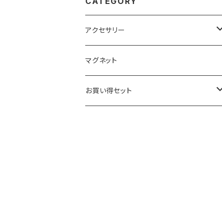
CATEGORY
アクセサリー
キーホルダー
マグネット
ベーシック
ストラップ
お買い得セット
クリアー
ベーシック
根付
キーホルダー
ブラック
クリアー
ベーシック
ベーシック
ストラップ
ブラック
クリアー
クリアー
クリアー
根付
ブラック
ブラック
ブラック
ベーシック
マグネット