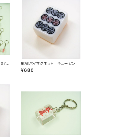
37個
麻雀パイマグネット キューピン
46】
¥680