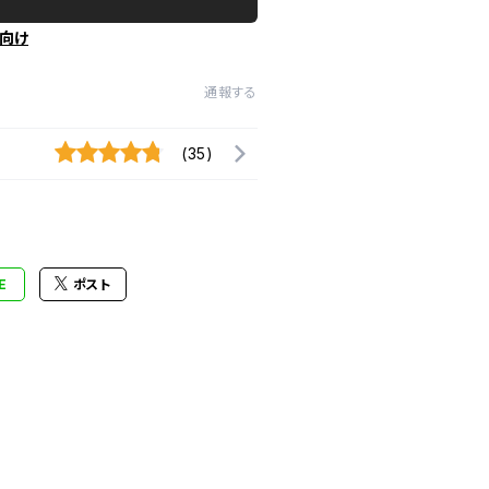
向け
通報する
(35)
E
ポスト