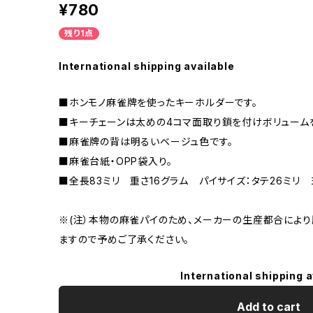
¥780
残り1点
International shipping available
■ホンモノ麻雀牌を使ったキーホルダーです。
■キーチェーンは太めの4コマ面取り鎖を付けボリューム
■麻雀牌の背は明るいベージュ色です。
■麻雀台紙・OPP袋入り。
■全長83ミリ 重さ16グラム パイサイズ：タテ26ミリ 
※(注）本物の麻雀パイのため、メーカーの生産都合によ
ますので予めご了承ください。
International shipping a
Add to cart