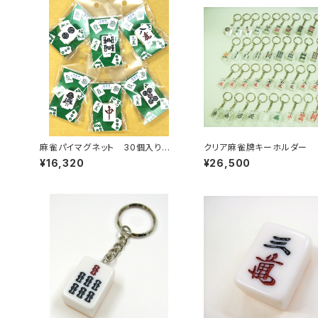
麻雀パイマグネット 30個入りセッ
クリア麻雀牌キーホルダー 
ト 【コード：JA-635330】
入りセット 【コード：JA-65
¥16,320
¥26,500