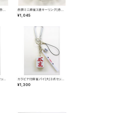
赤ウ
赤牌ミニ麻雀3連キーリング(赤ウ
ーピン アンコ）
¥1,045
セット
カラビナ付麻雀パイ(大)3点セット
ン】
キーホルダー 【赤ウーマン】
¥1,300