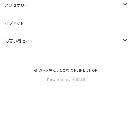
アクセサリー
キーホルダー
マグネット
ベーシック
ストラップ
お買い得セット
クリアー
ベーシック
根付
キーホルダー
© ジャン屋どっとこむ ONLINE SHOP
ブラック
クリアー
ベーシック
ベーシック
ストラップ
Powered by
ブラック
クリアー
クリアー
クリアー
根付
ブラック
ブラック
ブラック
ベーシック
マグネット
クリアー