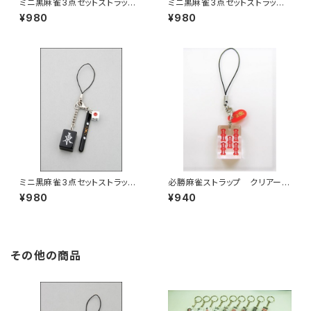
ミニ黒麻雀3点セットストラッ
ミニ黒麻雀3点セットストラッ
プ 北
プ 西
¥980
¥980
ミニ黒麻雀3点セットストラッ
必勝麻雀ストラップ クリアー
プ 東
(大)赤ウーソー
¥980
¥940
その他の商品