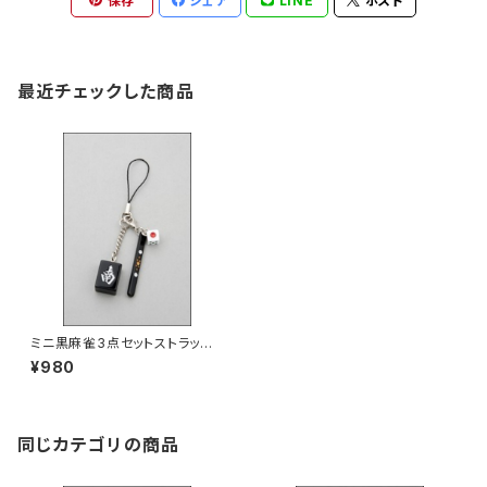
保存
シェア
LINE
ポスト
最近チェックした商品
ミニ黒麻雀3点セットストラッ
プ 南
¥980
同じカテゴリの商品