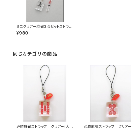
ミニクリアー麻雀3点セットストラッ
プ 東
¥980
同じカテゴリの商品
必勝麻雀ストラップ クリアー(大)
必勝麻雀ストラップ クリアー
赤ウーソー
赤ウーピン