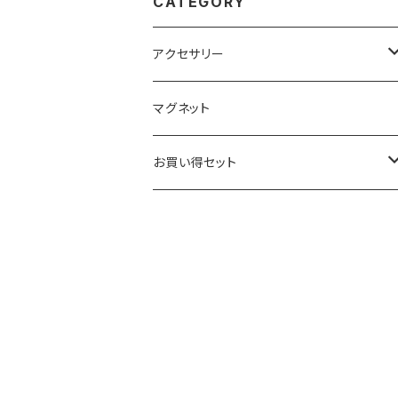
CATEGORY
アクセサリー
キーホルダー
マグネット
ベーシック
ストラップ
お買い得セット
クリアー
ベーシック
根付
キーホルダー
ブラック
クリアー
ベーシック
ベーシック
ストラップ
ブラック
クリアー
クリアー
クリアー
根付
ブラック
ブラック
ブラック
ベーシック
マグネット