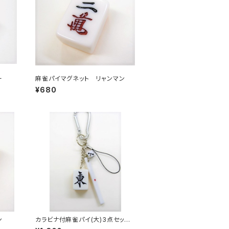
ー
麻雀パイマグネット リャンマン
¥680
ン
カラビナ付麻雀パイ(大)3点セット
キーホルダー 【東】