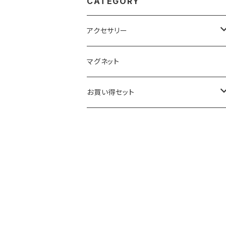
CATEGORY
アクセサリー
キーホルダー
マグネット
ベーシック
ストラップ
お買い得セット
クリアー
ベーシック
根付
キーホルダー
ブラック
クリアー
ベーシック
ベーシック
ストラップ
ブラック
クリアー
クリアー
クリアー
根付
ブラック
ブラック
ブラック
ベーシック
マグネット