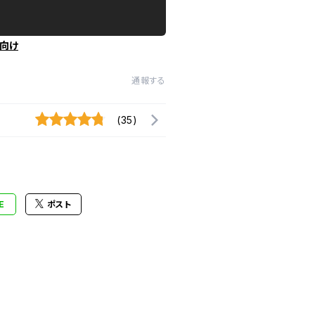
向け
通報する
(35)
E
ポスト