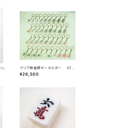
セット
クリア麻雀牌キーホルダー 37個
入りセット 【コード：JA-6546】
¥26,500