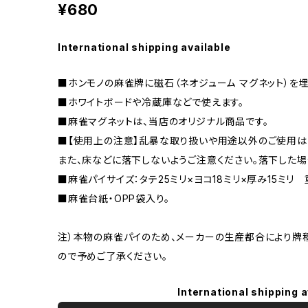
¥680
International shipping available
■ホンモノの麻雀牌に磁石（ネオジューム マグネット）を
■ホワイトボードや冷蔵庫などで使えます。
■麻雀マグネットは、当店のオリジナル商品です。
■【使用上の注意】乱暴な取り扱いや用途以外のご使用は
また、床などに落下しないようご注意ください。落下した
■麻雀パイサイズ：タテ25ミリ×ヨコ18ミリ×厚み15ミリ 
■麻雀台紙・OPP袋入り。
注）本物の麻雀パイのため、メーカーの生産都合により牌
ので予めご了承ください。
International shipping a