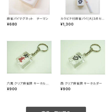
麻雀パイマグネット チーマン
カラビナ付麻雀パイ(大)3点セッ
ト キーホルダー 【西】
¥680
¥1,300
六萬 クリア麻雀牌 キーホルダ
西 クリア麻雀牌 キーホルダー
ー
¥900
¥900