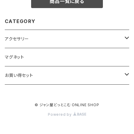
商品一覧に戻る
CATEGORY
アクセサリー
キーホルダー
マグネット
ベーシック
ストラップ
お買い得セット
クリアー
ベーシック
根付
キーホルダー
© ジャン屋どっとこむ ONLINE SHOP
ブラック
クリアー
ベーシック
ベーシック
ストラップ
Powered by
ブラック
クリアー
クリアー
クリアー
根付