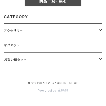
商品一覧に戻る
CATEGORY
アクセサリー
キーホルダー
マグネット
ベーシック
ストラップ
お買い得セット
クリアー
ベーシック
根付
キーホルダー
© ジャン屋どっとこむ ONLINE SHOP
ブラック
クリアー
ベーシック
ベーシック
ストラップ
Powered by
ブラック
クリアー
クリアー
クリアー
根付