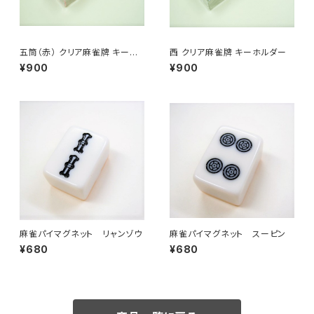
五筒（赤） クリア麻雀牌 キーホ
西 クリア麻雀牌 キーホルダー
ルダー
¥900
¥900
麻雀パイマグネット リャンゾウ
麻雀パイマグネット スーピン
¥680
¥680