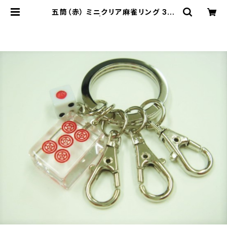
五筒（赤） ミニクリア麻雀リング 3連
キーホルダー | ジャン屋どっとこむ O
NLINE SHOP