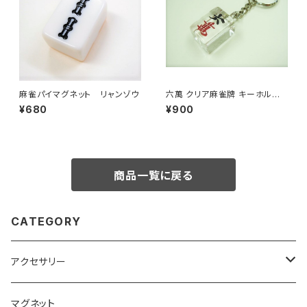
麻雀パイマグネット リャンゾウ
六萬 クリア麻雀牌 キーホルダ
ー
¥680
¥900
商品一覧に戻る
CATEGORY
アクセサリー
キーホルダー
マグネット