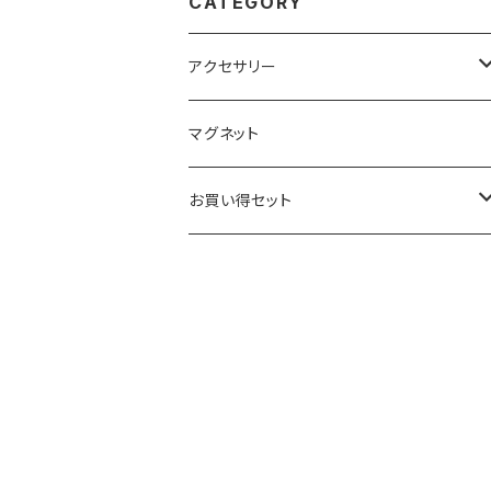
CATEGORY
アクセサリー
キーホルダー
マグネット
ベーシック
ストラップ
お買い得セット
クリアー
ベーシック
根付
キーホルダー
ブラック
クリアー
ベーシック
ベーシック
ストラップ
ブラック
クリアー
クリアー
クリアー
根付
ブラック
ブラック
ブラック
ベーシック
マグネット