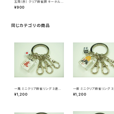
五筒（赤） クリア麻雀牌 キーホルダ
ー
¥900
同じカテゴリの商品
一萬 ミニクリア麻雀リング 3連キ
一索 ミニクリア麻雀リング 
ーホルダー
ーホルダー
¥1,200
¥1,200