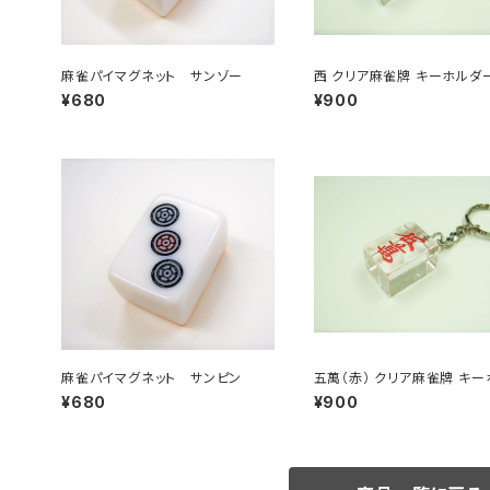
麻雀パイマグネット サンゾー
西 クリア麻雀牌 キーホルダ
¥680
¥900
麻雀パイマグネット サンピン
五萬（赤） クリア麻雀牌 キー
ー
¥680
¥900