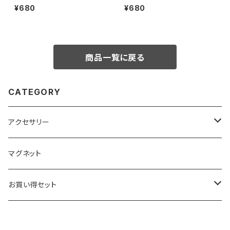
¥680
¥680
商品一覧に戻る
CATEGORY
アクセサリー
キーホルダー
マグネット
ベーシック
ストラップ
お買い得セット
クリアー
ベーシック
根付
キーホルダー