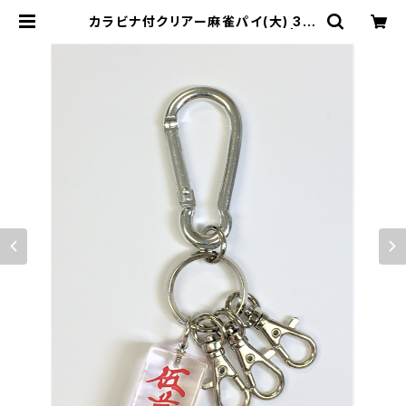
カラビナ付クリアー麻雀パイ(大) 3連
ナスキーホルダー【赤ウーマン】 | ジ
ャン屋どっとこむ ONLINE SHOP