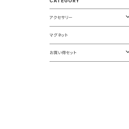
CATEGORY
アクセサリー
キーホルダー
マグネット
ベーシック
ストラップ
お買い得セット
クリアー
ベーシック
根付
キーホルダー
ブラック
クリアー
ベーシック
ベーシック
ストラップ
ブラック
クリアー
クリアー
クリアー
根付
ブラック
ブラック
ブラック
ベーシック
マグネット