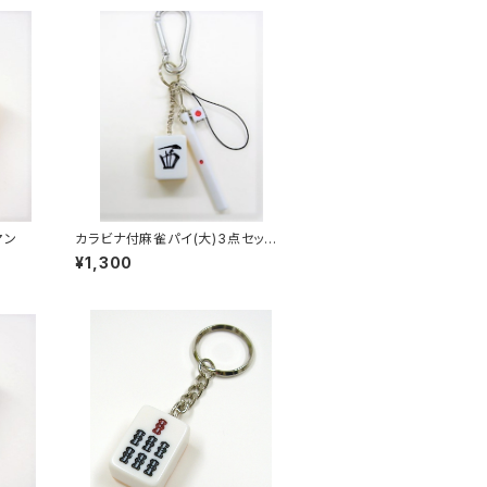
マン
カラビナ付麻雀パイ(大)3点セット
キーホルダー 【西】
¥1,300