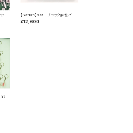
セット
【Saturn】set ブラック麻雀パイ
ト】
（大）ボールチェーン キーホルダー
¥12,600
【アソート30個入り】
37個
46】