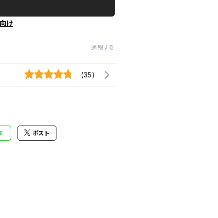
向け
通報する
(35)
E
ポスト