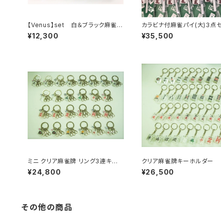
【Venus】set 白＆ブラック麻雀パ
カラビナ付麻雀パイ(大)3点
イ（大）ボールチェーン キーホルダ
キーホルダー【34個入りセッ
¥12,300
¥35,500
ー【アソート30個入り】
ミニ クリア麻雀牌 リング3連キー
クリア麻雀牌キーホルダー 
ホルダー 26個入りセット 【コー
入りセット 【コード：JA-65
¥24,800
¥26,500
ド：JA-6547】
その他の商品