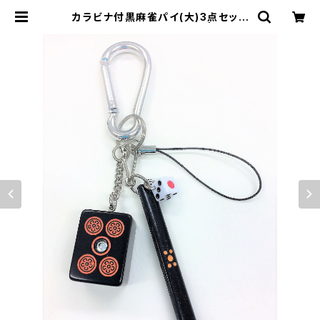
カラビナ付黒麻雀パイ(大)3点セット
キーホルダー【赤ウーピン】 | ジャン
屋どっとこむ ONLINE SHOP