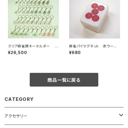
クリア麻雀牌キーホルダー 3
麻雀パイマグネット 赤ウーピ
7個入りセット 【コード：JA-6
ン
¥26,500
¥680
546】
商品一覧に戻る
CATEGORY
アクセサリー